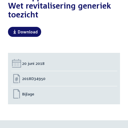
Wet revitalisering generiek
toezicht
Download
Datum:
20 juni 2018
Nummer:
2018D34950
Bijlage