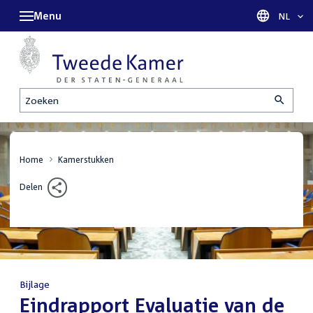
Menu
Taal sel
NL
Zoeken
Home
Kamerstukken
Delen
Bijlage
:
Eindrapport Evaluatie van de