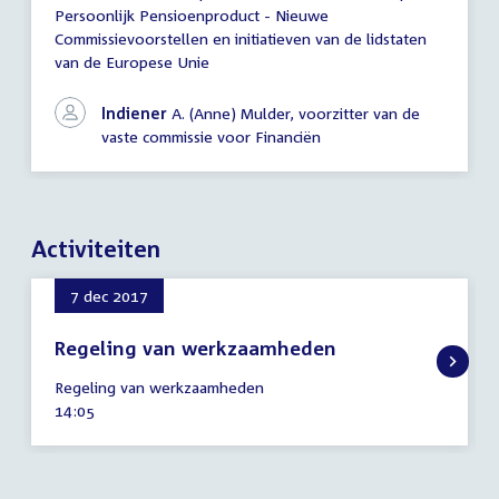
Persoonlijk Pensioenproduct - Nieuwe
een
schriftelijk
Commissievoorstellen en initiatieven van de lidstaten
overleg
van de Europese Unie
Indiener
A. (Anne) Mulder, voorzitter van de
vaste commissie voor Financiën
Activiteiten
7 dec 2017
Regeling van werkzaamheden
7
Regeling van werkzaamheden
december
Tijd
14:05
2017
activiteit: