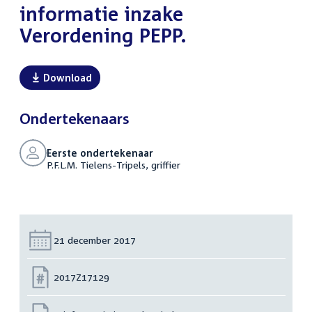
informatie inzake
Verordening PEPP.
Download
Ondertekenaars
Eerste ondertekenaar
P.F.L.M. Tielens-Tripels, griffier
Datum:
21 december 2017
Nummer:
2017Z17129