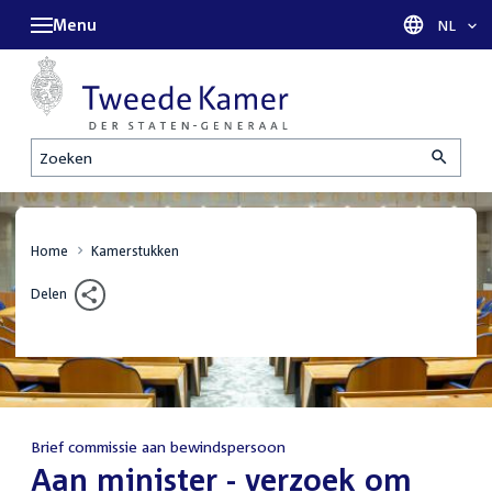
Menu
Taal sel
NL
Zoeken
Home
Kamerstukken
Delen
Brief commissie aan bewindspersoon
:
Aan minister - verzoek om