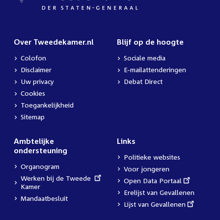
Over Tweedekamer.nl
Blijf op de hoogte
Colofon
Sociale media
Disclaimer
E-mailattenderingen
Uw privacy
Debat Direct
Cookies
Toegankelijkheid
Sitemap
Ambtelijke
Links
ondersteuning
Politieke websites
Organogram
Voor jongeren
External
Werken bij de Tweede
External
Open Data Portaal
link:
Kamer
link:
Erelijst van Gevallenen
Mandaatbesluit
External
Lijst van Gevallenen
link: