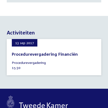
Activiteiten
13 sep 2017
Procedurevergadering Financiën
13
Procedurevergadering
september
Tijd
15:30
2017
activiteit: