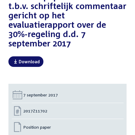
t.b.v. schriftelijk commentaar
gericht op het
evaluatierapport over de
30%-regeling d.d. 7
september 2017
Download
Datum:
7 september 2017
Nummer:
2017Z11702
Position paper