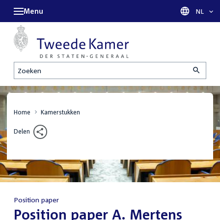
Menu
Taal sel
NL
Zoeken
Home
Kamerstukken
Delen
Position paper
:
Position paper A. Mertens