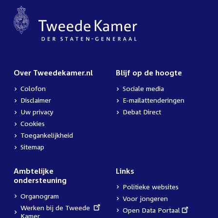
Over Tweedekamer.nl
Blijf op de hoogte
Colofon
Sociale media
Disclaimer
E-mailattenderingen
Uw privacy
Debat Direct
Cookies
Toegankelijkheid
Sitemap
Ambtelijke
Links
ondersteuning
Politieke websites
Organogram
Voor jongeren
External
Werken bij de Tweede
External
Open Data Portaal
link:
Kamer