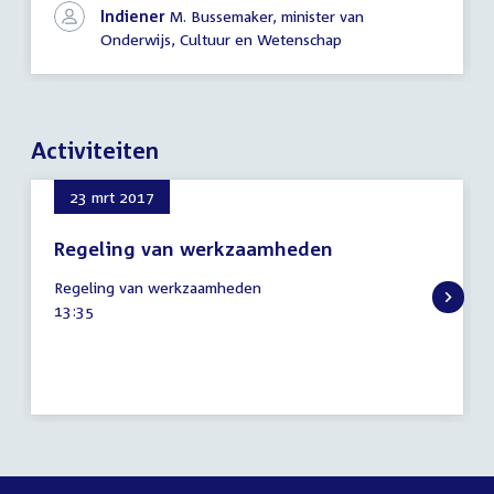
Indiener
M. Bussemaker, minister van
Onderwijs, Cultuur en Wetenschap
Activiteiten
23 mrt 2017
Regeling van werkzaamheden
23
Regeling van werkzaamheden
maart
Tijd
13:35
2017
activiteit: