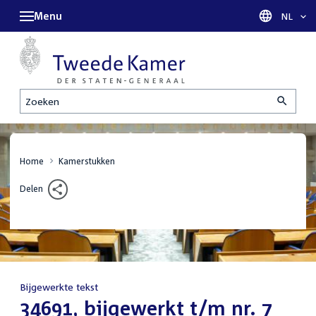
Menu
Taal sel
NL
Zoeken
Home
Kamerstukken
Delen
Bijgewerkte tekst
:
34691, bijgewerkt t/m nr. 7