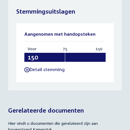
Stemmingsuitslagen
Aangenomen met handopsteken
Voor
:
75
Vereist:
150
Totaal:
150
75
150
Detail stemming
-
Gerelateerde documenten
Hier vindt u documenten die gerelateerd zijn aan
bovenstaand Kamerstuk.