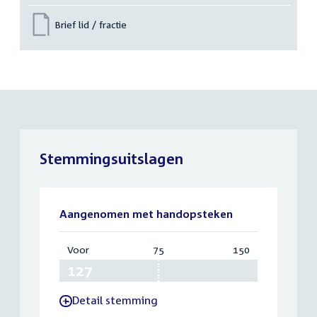
Brief lid / fractie
Stemmingsuitslagen
Aangenomen met handopsteken
Voor
:
75
Vereist:
150
Totaal:
127
75
150
Detail stemming
-