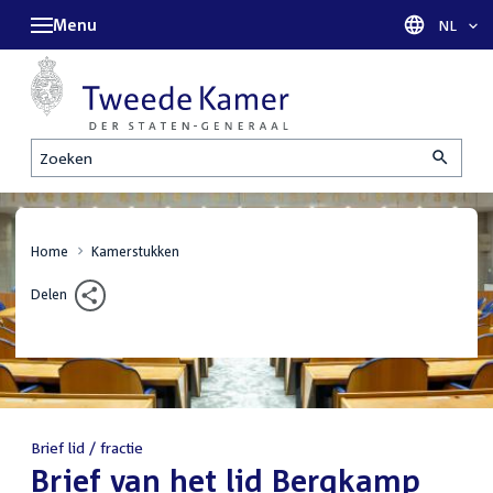
Menu
Taal sel
NL
Zoeken
Home
Kamerstukken
Delen
Brief lid / fractie
:
Brief van het lid Bergkamp