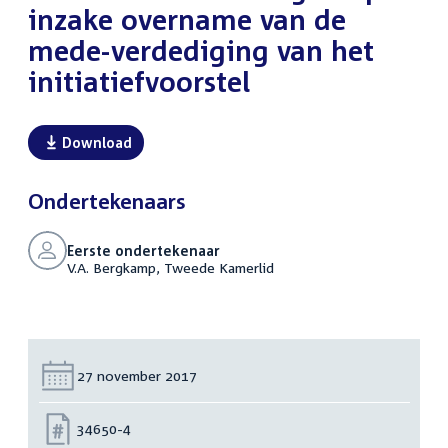
inzake overname van de
mede-verdediging van het
initiatiefvoorstel
Download
Ondertekenaars
Eerste ondertekenaar
V.A. Bergkamp, Tweede Kamerlid
Datum:
27 november 2017
Nummer:
34650-4