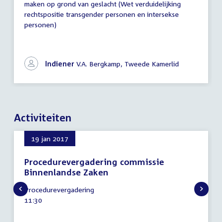
maken op grond van geslacht (Wet verduidelijking
rechtspositie transgender personen en intersekse
personen)
Indiener
V.A. Bergkamp, Tweede Kamerlid
Activiteiten
19 jan 2017
Procedurevergadering commissie
Binnenlandse Zaken
19
Procedurevergadering
januari
Tijd
11:30
2017
activiteit: