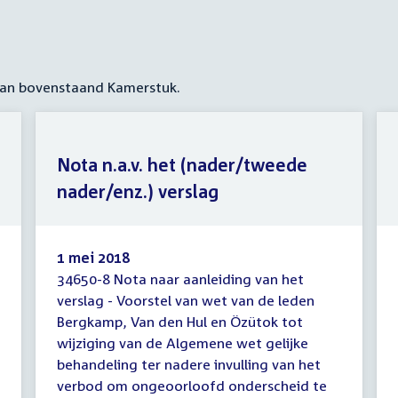
 aan bovenstaand Kamerstuk.
Nota n.a.v. het (nader/tweede
nader/enz.) verslag
1 mei 2018
34650-8 Nota naar aanleiding van het
Nota
verslag - Voorstel van wet van de leden
n.a.v.
Bergkamp, Van den Hul en Özütok tot
het
(nader/tweede
wijziging van de Algemene wet gelijke
nader/enz.)
behandeling ter nadere invulling van het
verslag
verbod om ongeoorloofd onderscheid te