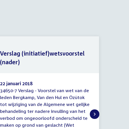
Verslag (initiatief)wetsvoorstel
Memori
(nader)
(initia
22 januari 2018
27 nove
34650-7 Verslag - Voorstel van wet van de
34650-6 
Verslag
Memor
leden Bergkamp, Van den Hul en Özütok
gewijzig
(initiatief)wetsvoorstel
van
tot wijziging van de Algemene wet gelijke
Afdeling
(nader)
toelich
behandeling ter nadere invulling van het
(initiat
Voorstel
verbod om ongeoorloofd onderscheid te
Van den 
maken op grond van geslacht (Wet
Algemene