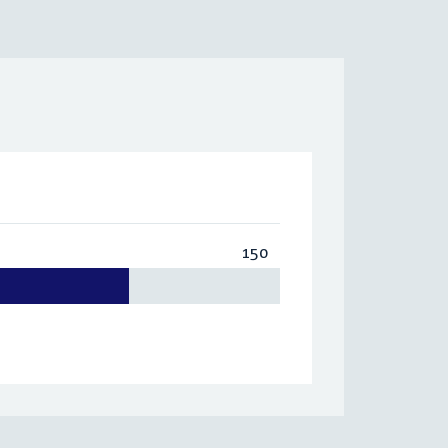
150
Totaal:
150