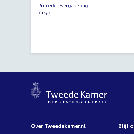
19
Procedurevergadering
januari
Tijd
11:30
2017
activiteit:
Over Tweedekamer.nl
Blijf 