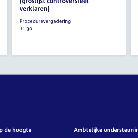
(groslijst controversieel
verklaren)
6
Procedurevergadering
april
Tijd
11:30
2017
activiteit:
op de hoogte
Ambtelijke ondersteuni