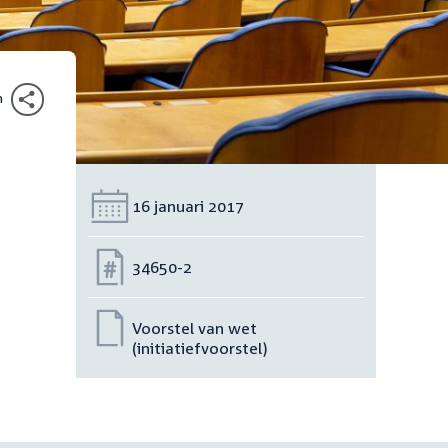
n
Datum:
16 januari 2017
Nummer:
34650-2
Voorstel van wet
(initiatiefvoorstel)