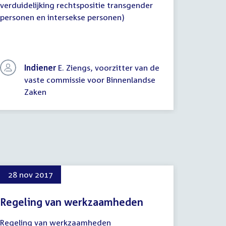
verduidelijking rechtspositie transgender
nadere i
personen en intersekse personen)
ongeoor
grond va
rechtspo
intersek
Indiener
E. Ziengs, voorzitter van de
vaste commissie voor Binnenlandse
In
Zaken
K
28 nov 2017
7 dec 
Regeling van werkzaamheden
Proced
Binnen
28
Regeling van werkzaamheden