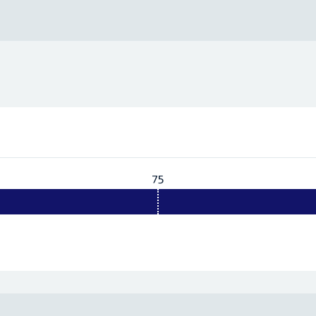
75
Vereist:
75