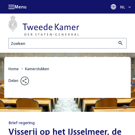
Menu
Taal sel
NL
Zoeken
Home
Kamerstukken
Delen
Brief regering
:
Visserij op het IJsselmeer, de