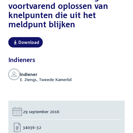
voortvarend oplossen van
knelpunten die uit het
meldpunt blijken
Download
Indieners
Indiener
E. Ziengs, Tweede Kamerlid
Datum:
29 september 2016
Nummer:
34036-32