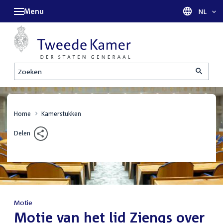
Menu
Taal sel
NL
Zoeken
Home
Kamerstukken
Delen
Motie
:
Motie van het lid Ziengs over