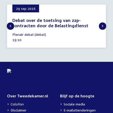
29 sep 2016
Debat over de toetsing van zzp-
contracten door de Belastingdienst
29
Plenair debat (debat)
september
Tijd
19:10
2016
activiteit:
Over Tweedekamer.nl
Blijf op de hoogte
Colofon
Sociale media
Disclaimer
E-mailattenderingen