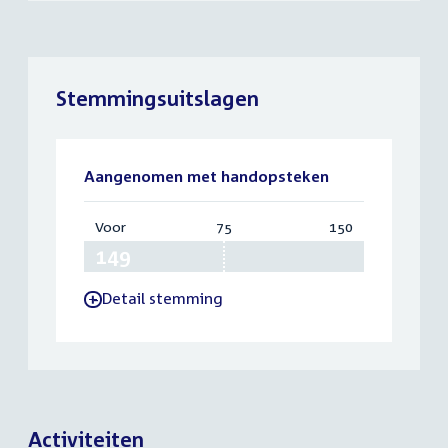
Stemmingsuitslagen
Aangenomen met handopsteken
Voor
:
75
Vereist:
150
Totaal:
149
75
150
Detail stemming
-
Activiteiten