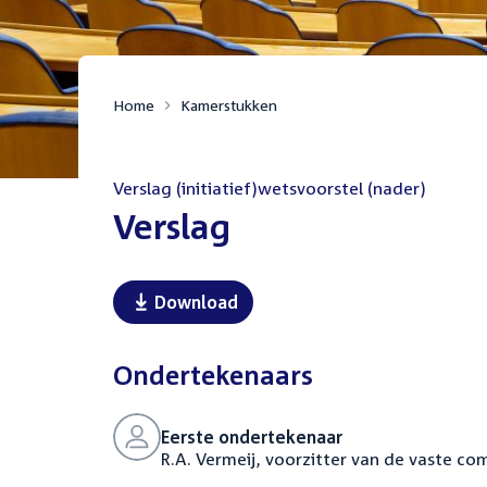
Home
Kamerstukken
Verslag (initiatief)wetsvoorstel (nader)
:
Verslag
Download
Ondertekenaars
Eerste ondertekenaar
R.A. Vermeij, voorzitter van de vaste c