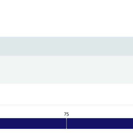
75
Vereist:
75