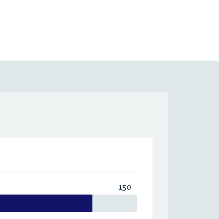
150
Totaal:
150