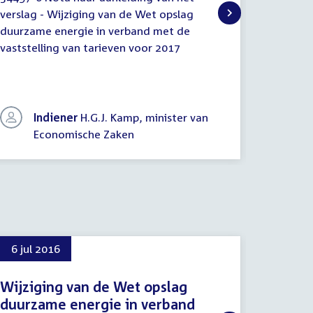
Nota
Wetsvo
verslag - Wijziging van de Wet opslag
duurzame
n.a.v.
regerin
duurzame energie in verband met de
vaststel
het
(nader/tweede
vaststelling van tarieven voor 2017
nader/enz.)
verslag
Indiener
H.G.J. Kamp, minister van
In
Economische Zaken
E
6 jul 2016
13 sep
Wijziging van de Wet opslag
Proced
duurzame energie in verband
13