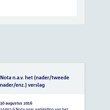
Nota n.a.v. het (nader/tweede
nader/enz.) verslag
Wetsvo
30 augustus 2016
14 juni 
34497-6 Nota naar aanleiding van het
34497 Wi