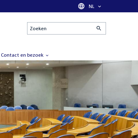
Taal selectie
NL
Zoeken
Contact en bezoek