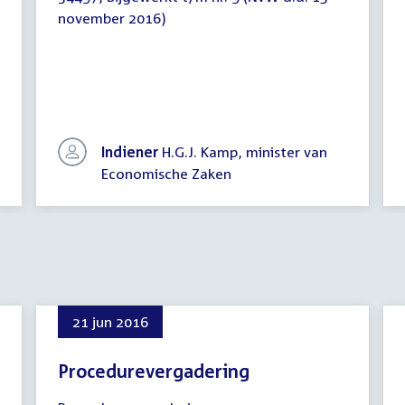
Bijgewerkte
november 2016)
tekst
Indiener
H.G.J. Kamp, minister van
Economische Zaken
21 jun 2016
Procedurevergadering
21