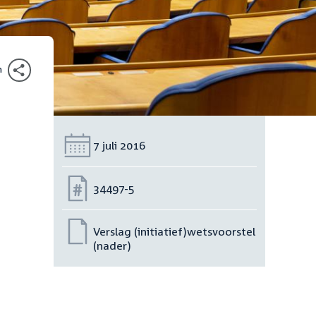
n
Datum:
7 juli 2016
Nummer:
34497-5
Verslag (initiatief)wetsvoorstel
(nader)