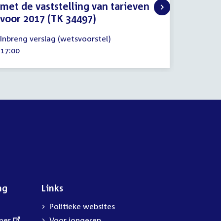
Procedu
met de vaststelling van tarieven
septemb
Tijd
16:00
voor 2017 (TK 34497)
2016
activitei
6
Inbreng verslag (wetsvoorstel)
juli
Tijd
17:00
2016
activiteit:
ng
Links
Politieke websites
mer
Voor jongeren