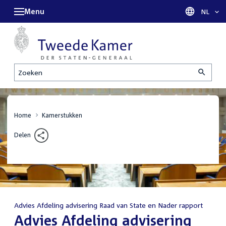
Menu
Taal sel
NL
Zoeken
Home
Kamerstukken
Delen
Advies Afdeling advisering Raad van State en Nader rapport
:
Advies Afdeling advisering