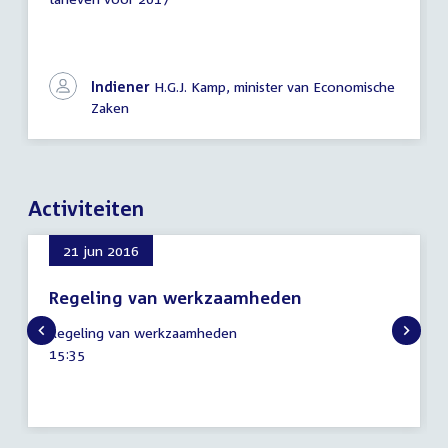
Indiener
H.G.J. Kamp, minister van Economische
Zaken
Activiteiten
21 jun 2016
Regeling van werkzaamheden
21
Regeling van werkzaamheden
juni
Tijd
15:35
2016
activiteit: