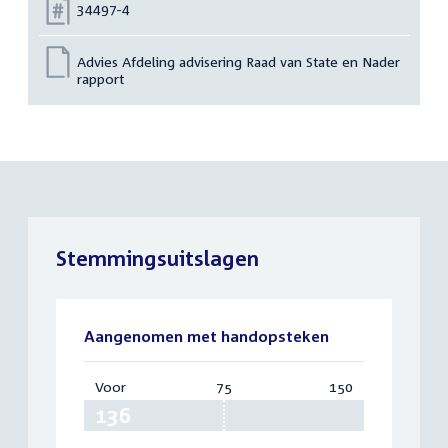
Nummer:
34497-4
Advies Afdeling advisering Raad van State en Nader
rapport
Stemmingsuitslagen
Aangenomen met handopsteken
Voor
:
75
Vereist:
150
Totaal:
136
75
150