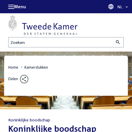
Menu
Taal sel
NL
Zoeken
Home
Kamerstukken
Delen
Koninklijke boodschap
:
Koninklijke boodschap