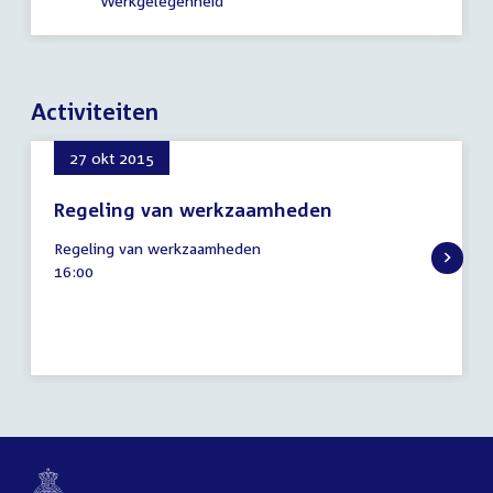
Werkgelegenheid
Activiteiten
27 okt 2015
Regeling van werkzaamheden
27
Regeling van werkzaamheden
oktober
Tijd
16:00
2015
activiteit: