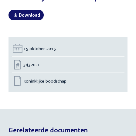
Download
Datum:
15 oktober 2015
Nummer:
34320-1
Koninklijke boodschap
Gerelateerde documenten