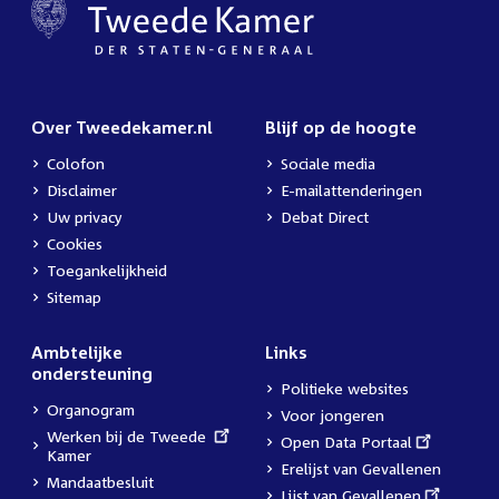
Over Tweedekamer.nl
Blijf op de hoogte
Colofon
Sociale media
Disclaimer
E-mailattenderingen
Uw privacy
Debat Direct
Cookies
Toegankelijkheid
Sitemap
Ambtelijke
Links
ondersteuning
Politieke websites
Organogram
Voor jongeren
External
Werken bij de Tweede
External
Open Data Portaal
link:
Kamer
link:
Erelijst van Gevallenen
Mandaatbesluit
External
Lijst van Gevallenen