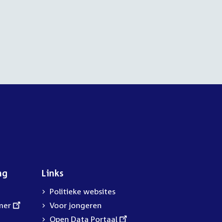
ng
Links
Politieke websites
mer
Voor jongeren
External
Open Data Portaal