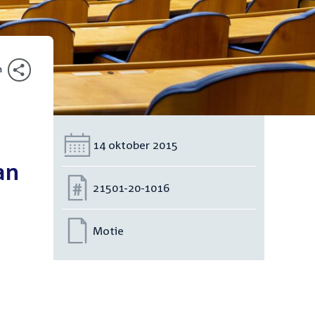
n
Datum:
14 oktober 2015
an
Nummer:
21501-20-1016
Motie