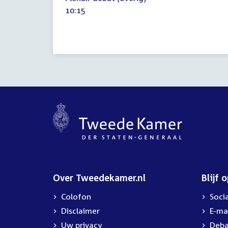
oktober
Tijd
10:15
2015
activiteit:
Over Tweedekamer.nl
Blijf 
Colofon
Soci
Disclaimer
E-ma
Uw privacy
Deba