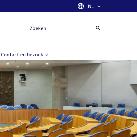
Taal selectie
NL
Zoeken
Contact en bezoek