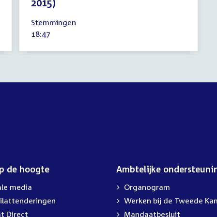
2015)
14
Stemmingen
oktober
Tijd
18:47
2015
activiteit:
op de hoogte
Ambtelijke ondersteuni
ale media
Organogram
ilattenderingen
External
Werken bij de Tweede Ka
link:
t Direct
Mandaatbesluit