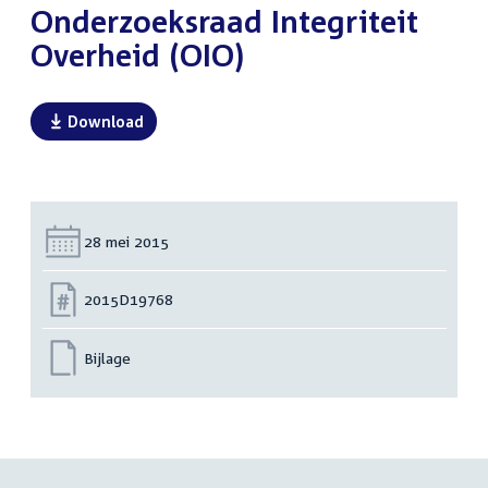
Onderzoeksraad Integriteit
Overheid (OIO)
Download
Datum:
28 mei 2015
Nummer:
2015D19768
Bijlage