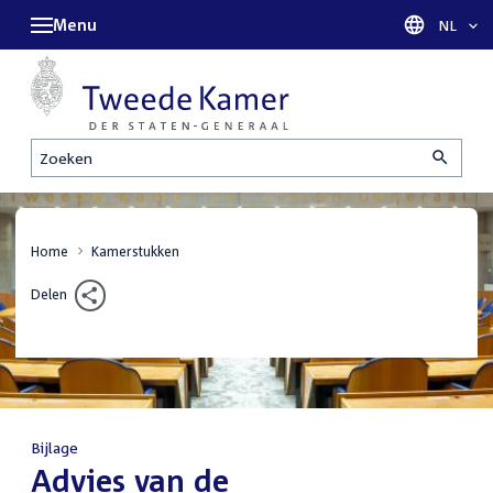
Menu
Taal sel
NL
Zoeken
Home
Kamerstukken
Delen
Bijlage
:
Advies van de