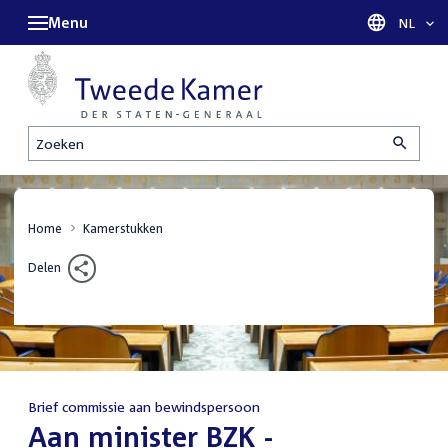
Menu
Taal sel
NL
Zoeken
Home
Kamerstukken
Delen
Brief commissie aan bewindspersoon
:
Aan minister BZK -