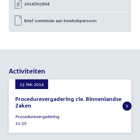
Nummer:
2014D05804
Brief commissie aan bewindspersoon
Activiteiten
13 feb 2014
Procedurevergadering cie. Binnenlandse
Zaken
13
Procedurevergadering
februari
Tijd
11:30
2014
activiteit: