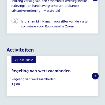
Inbreng verslag van een schrifrtelijk overleg inzake
Inbreng
nalevings- en handhavingstekorten Brabantse
verslag
stikstofverordening - Mestbeleid
schriftelijk
overleg
Indiener
M.I. Hamer, voorzitter van de vaste
commissie voor Economische Zaken
Activiteiten
23 okt 2012
Regeling van werkzaamheden
23
Regeling van werkzaamheden
oktober
Tijd
15:00
2012
activiteit: