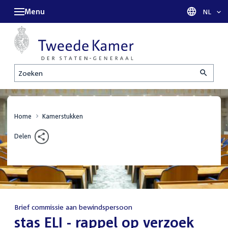
Menu
Taal sel
NL
Zoeken
Home
Kamerstukken
Delen
Brief commissie aan bewindspersoon
:
stas ELI - rappel op verzoek