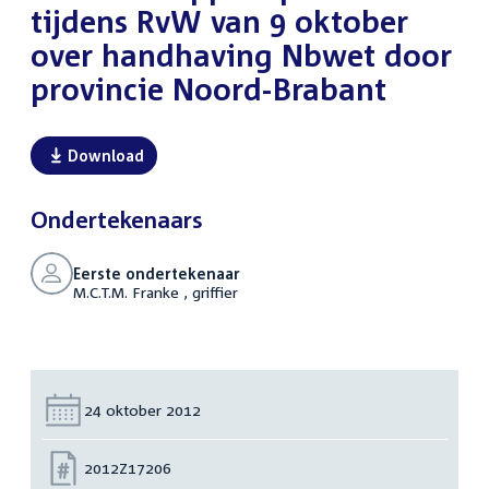
tijdens RvW van 9 oktober
over handhaving Nbwet door
provincie Noord-Brabant
Download
Ondertekenaars
Eerste ondertekenaar
M.C.T.M. Franke , griffier
Datum:
24 oktober 2012
Nummer:
2012Z17206