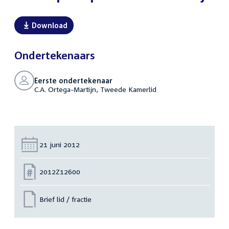
Download
Ondertekenaars
Eerste ondertekenaar
C.A. Ortega-Martijn, Tweede Kamerlid
Datum:
21 juni 2012
Nummer:
2012Z12600
Brief lid / fractie