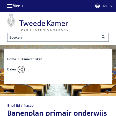
Menu
Taal sel
NL
Zoeken
Home
Kamerstukken
Delen
Brief lid / fractie
:
Banenplan primair onderwijs