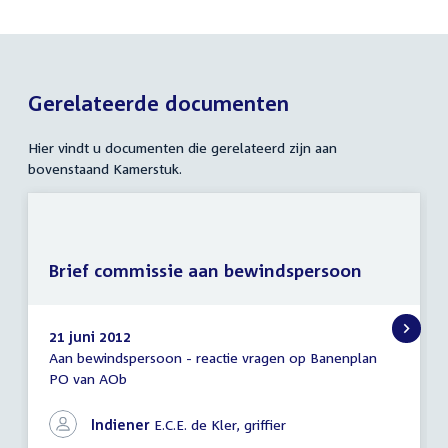
Gerelateerde documenten
Hier vindt u documenten die gerelateerd zijn aan
bovenstaand Kamerstuk.
Brief commissie aan bewindspersoon
21 juni 2012
Aan bewindspersoon - reactie vragen op Banenplan
Brief
PO van AOb
commissie
aan
bewindspersoon
Indiener
E.C.E. de Kler, griffier