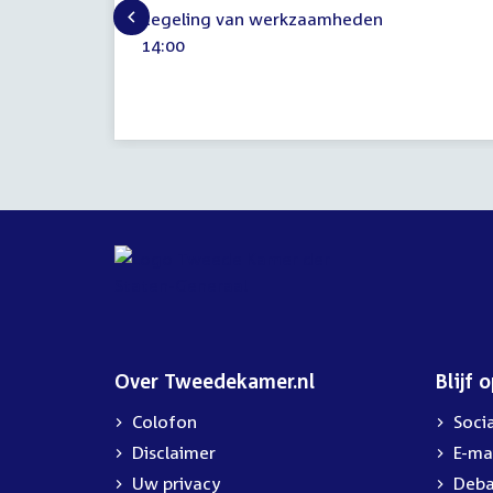
24
Regeling van werkzaamheden
april
Tijd
14:00
2012
activiteit:
Over Tweedekamer.nl
Blijf 
Colofon
Soci
Disclaimer
E-ma
Uw privacy
Deba