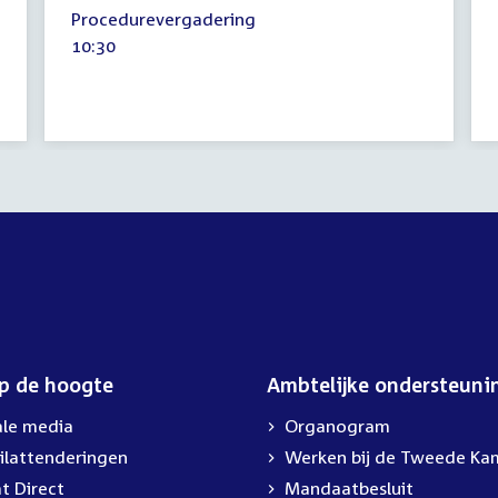
26
Procedurevergadering
april
Tijd
10:30
2012
activiteit:
op de hoogte
Ambtelijke ondersteuni
ale media
Organogram
ilattenderingen
Werken bij de Tweede Ka
t Direct
Mandaatbesluit