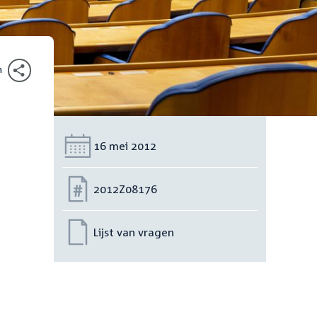
n
Datum:
16 mei 2012
Nummer:
2012Z08176
Lijst van vragen