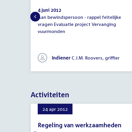
4 juni 2012
Aan bewindspersoon - rappel feitelijke
Brief
vragen Evaluatie project Vervanging
commissie
vuurmonden
aan
bewindspersoon
Indiener
C.J.M. Roovers, griffier
Activiteiten
24 apr 2012
Regeling van werkzaamheden