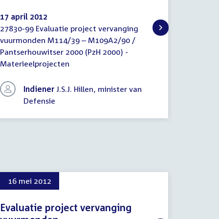
17 april 2012
27830-99 Evaluatie project vervanging
Brief
vuurmonden M114/39 – M109A2/90 /
regering
Pantserhouwitser 2000 (PzH 2000) -
Materieelprojecten
Indiener
J.S.J. Hillen, minister van
Defensie
16 mei 2012
30 me
Evaluatie project vervanging
Extra 