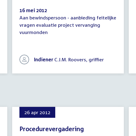
16 mei 2012
Aan bewindspersoon - aanbieding feitelijke
Brief
vragen evaluatie project vervanging
commissie
vuurmonden
aan
bewindspersoon
Indiener
C.J.M. Roovers, griffier
26 apr 2012
Procedurevergadering