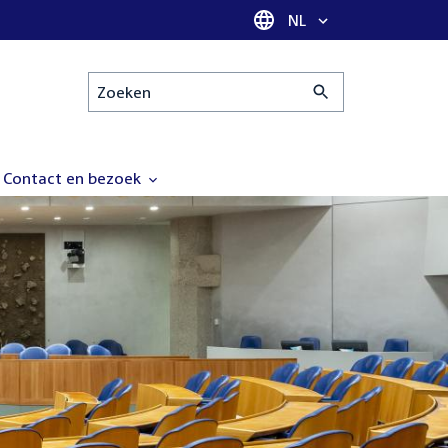
Taal selectie
NL
Zoeken
Contact en bezoek