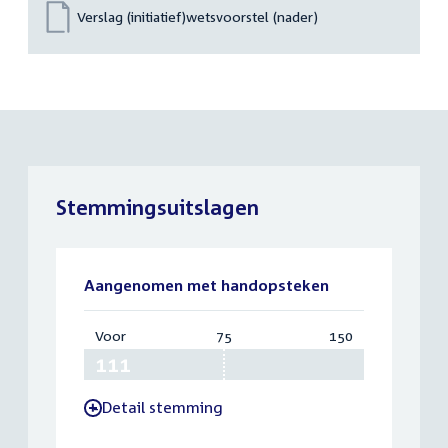
Verslag (initiatief)wetsvoorstel (nader)
Stemmingsuitslagen
Aangenomen met handopsteken
Voor
:
75
Vereist:
150
Totaal:
111
75
150
Detail stemming
-