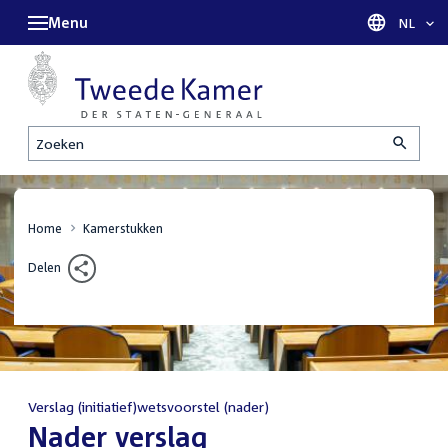
Menu
Taal sel
NL
Zoeken
Home
Kamerstukken
Delen
Verslag (initiatief)wetsvoorstel (nader)
:
Nader verslag