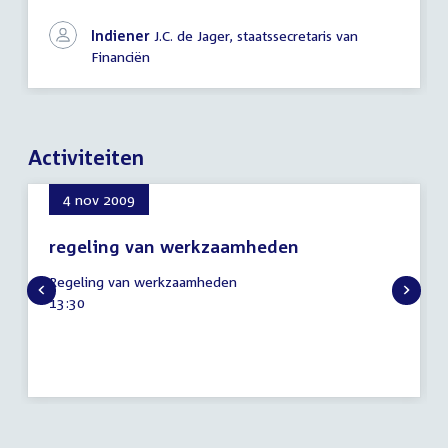
Indiener
J.C. de Jager, staatssecretaris van
Financiën
Activiteiten
4 nov 2009
regeling van werkzaamheden
4
Regeling van werkzaamheden
november
Tijd
13:30
2009
activiteit: