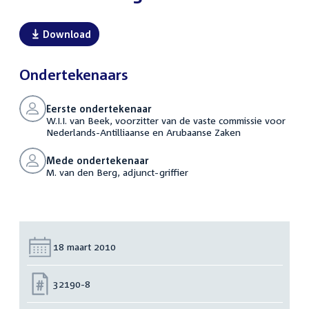
Download
Ondertekenaars
Eerste ondertekenaar
W.I.I. van Beek, voorzitter van de vaste commissie voor
Nederlands-Antilliaanse en Arubaanse Zaken
Mede ondertekenaar
M. van den Berg, adjunct-griffier
Datum:
18 maart 2010
Nummer:
32190-8