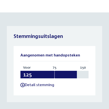
Stemmingsuitslagen
Aangenomen met handopsteken
Voor
:
75
Vereist:
150
Totaal:
125
75
150
Detail stemming
-