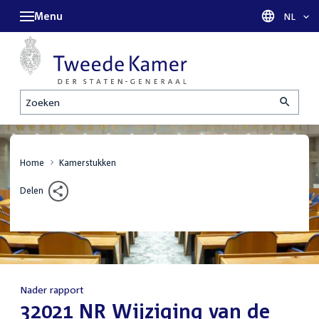
Menu
Taal sel
NL
Zoeken
Home
Kamerstukken
Delen
Nader rapport
:
32021 NR Wijziging van de