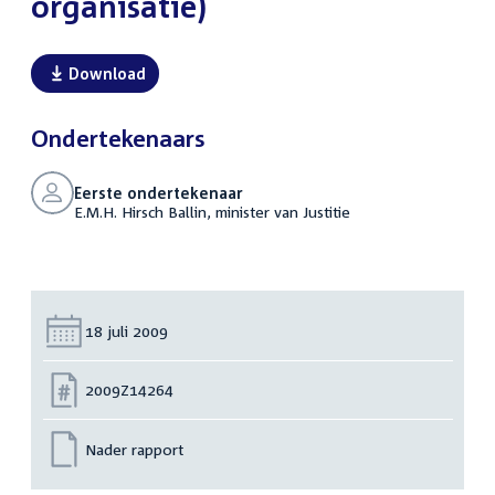
organisatie)
Download
Ondertekenaars
Eerste ondertekenaar
E.M.H. Hirsch Ballin, minister van Justitie
Datum:
18 juli 2009
Nummer:
2009Z14264
Nader rapport