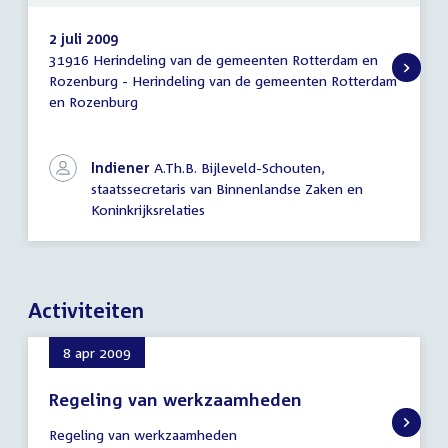
2 juli 2009
31916 Herindeling van de gemeenten Rotterdam en
Eindtekst
Rozenburg - Herindeling van de gemeenten Rotterdam
en Rozenburg
Indiener
A.Th.B. Bijleveld-Schouten,
staatssecretaris van Binnenlandse Zaken en
Koninkrijksrelaties
Activiteiten
8 apr 2009
Regeling van werkzaamheden
8
Regeling van werkzaamheden
april