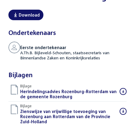
Download
Ondertekenaars
Eerste ondertekenaar
A.Th.B. Bijleveld-Schouten, staatssecretaris van
Binnenlandse Zaken en Koninkrijksrelaties
Bijlagen
Bijlage
Download
Herindelingsadvies Rozenburg-Rotterdam van
bestand:
de gemeente Rozenburg
(PDF)
Bijlage
Download
Zienswijze van vrijwillige toevoeging van
bestand:
Rozenburg aan Rotterdam van de Provincie
Zuid-Holland
(PDF)