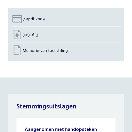
Datum:
7 april 2009
Nummer:
31916-3
Memorie van toelichting
Stemmingsuitslagen
Aangenomen met handopsteken