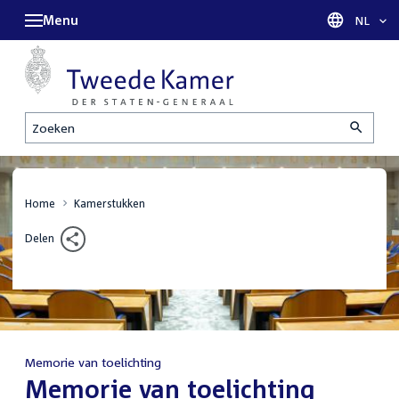
Menu
Taal sel
NL
Zoeken
Home
Kamerstukken
Delen
Memorie van toelichting
:
Memorie van toelichting