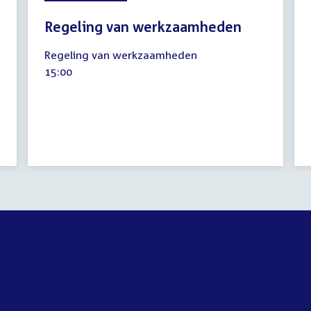
Regeling van werkzaamheden
30
Regeling van werkzaamheden
september
Tijd
15:00
2008
activiteit: