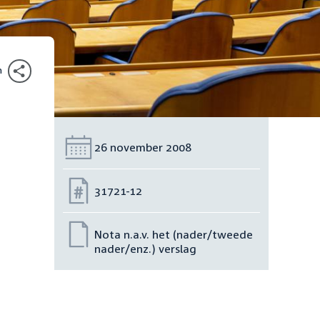
n
Datum:
26 november 2008
Nummer:
31721-12
Nota n.a.v. het (nader/tweede
nader/enz.) verslag