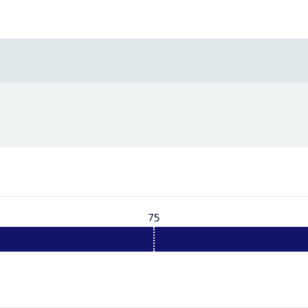
75
Vereist:
75