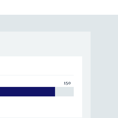
150
Totaal:
150