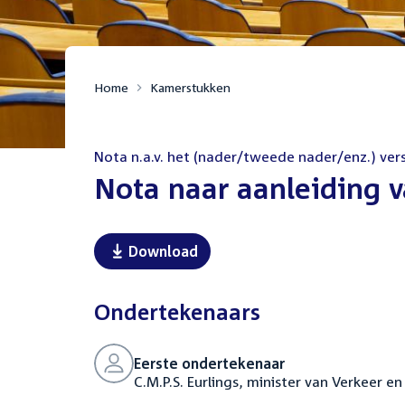
Home
Kamerstukken
Nota n.a.v. het (nader/tweede nader/enz.) ver
:
Nota naar aanleiding v
Download
Ondertekenaars
Eerste ondertekenaar
C.M.P.S. Eurlings, minister van Verkeer e