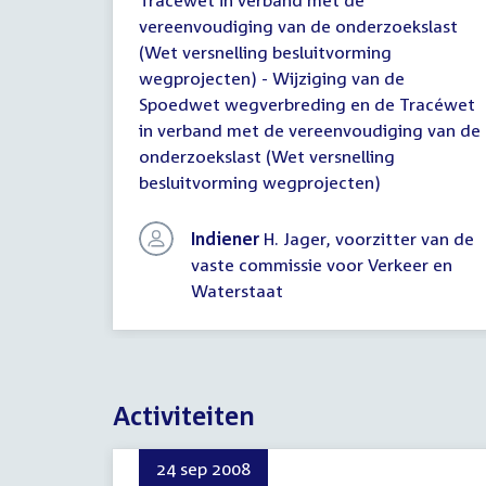
wetgevingsoverleg
Tracéwet in verband met de
vereenvoudiging van de onderzoekslast
(Wet versnelling besluitvorming
wegprojecten) - Wijziging van de
Spoedwet wegverbreding en de Tracéwet
in verband met de vereenvoudiging van de
onderzoekslast (Wet versnelling
besluitvorming wegprojecten)
Indiener
H. Jager, voorzitter van de
vaste commissie voor Verkeer en
Waterstaat
Activiteiten
24 sep 2008