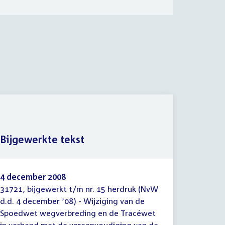
Versla
Bijgewerkte tekst
(nader
4 december 2008
4 decem
31721, bijgewerkt t/m nr. 15 herdruk (NvW
31721-13
Bijgewerkte
Verslag
d.d. 4 december ’08) - Wijziging van de
van de 
tekst
(initia
Spoedwet wegverbreding en de Tracéwet
Tracéwet
(nader)