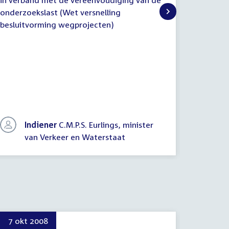
in verband met de vereenvoudiging van de
vereenvo
onderzoekslast (Wet versnelling
(Wet ver
besluitvorming wegprojecten)
wegproj
In
Indiener
C.M.P.S. Eurlings, minister
va
van Verkeer en Waterstaat
W
7 okt 2008
13 okt