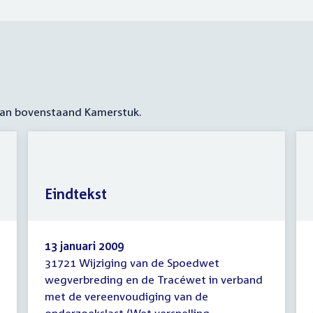
 aan bovenstaand Kamerstuk.
Eindtekst
13 januari 2009
31721 Wijziging van de Spoedwet
Eindtekst
wegverbreding en de Tracéwet in verband
met de vereenvoudiging van de