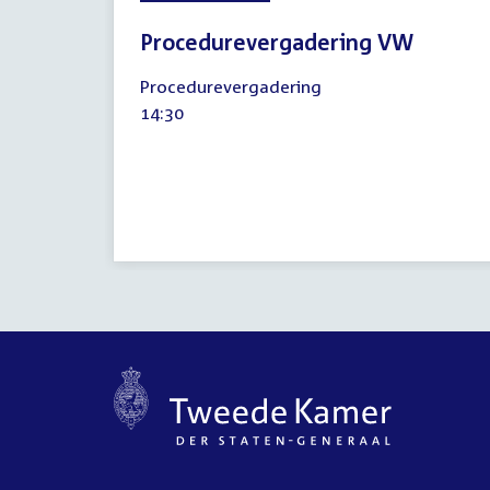
Procedurevergadering VW
24
Procedurevergadering
september
Tijd
14:30
2008
activiteit: