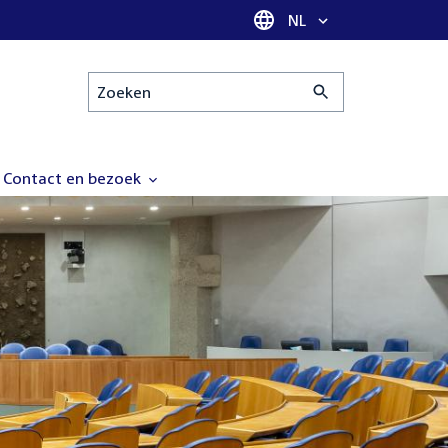
Taal selectie
NL
Zoeken
Contact en bezoek