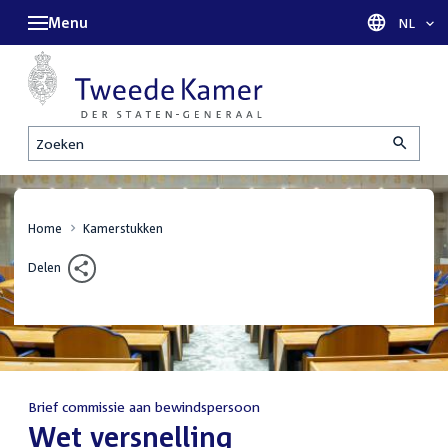
Menu
Taal sel
NL
Zoeken
Home
Kamerstukken
Delen
Brief commissie aan bewindspersoon
:
Wet versnelling