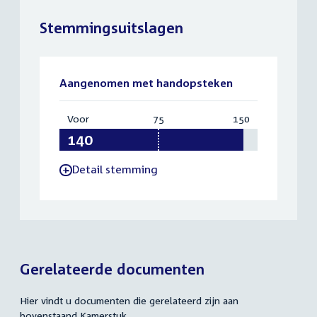
Stemmingsuitslagen
Aangenomen met handopsteken
Voor
:
75
Vereist:
150
Totaal:
140
75
150
Detail stemming
-
Gerelateerde documenten
Hier vindt u documenten die gerelateerd zijn aan
bovenstaand Kamerstuk.