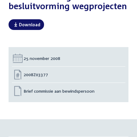
besluitvorming wegprojecten
Download
Datum:
25 november 2008
Nummer:
2008Z03377
Brief commissie aan bewindspersoon