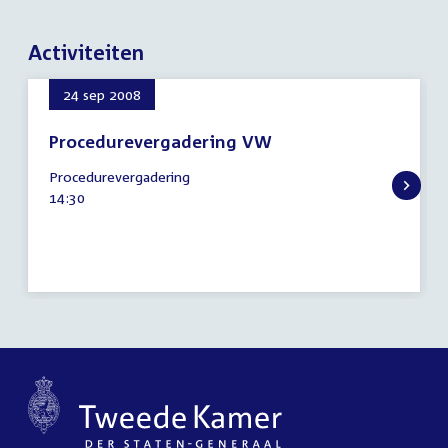
Activiteiten
24 sep 2008
Procedurevergadering VW
24
Procedurevergadering
september
Tijd
14:30
2008
activiteit: