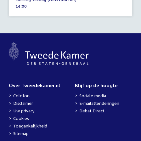
september
Tijd
14:00
2008
activiteit:
Over Tweedekamer.nl
Blijf op de hoogte
Colofon
Sociale media
Disclaimer
E-mailattenderingen
Uw privacy
Debat Direct
Cookies
Toegankelijkheid
Sitemap