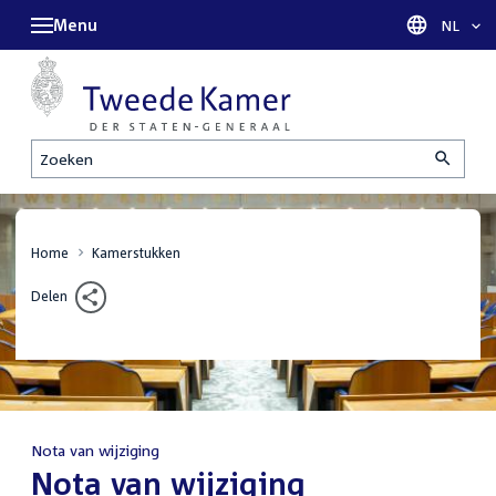
Menu
Taal sel
NL
Zoeken
Home
Kamerstukken
Delen
Nota van wijziging
:
Nota van wijziging