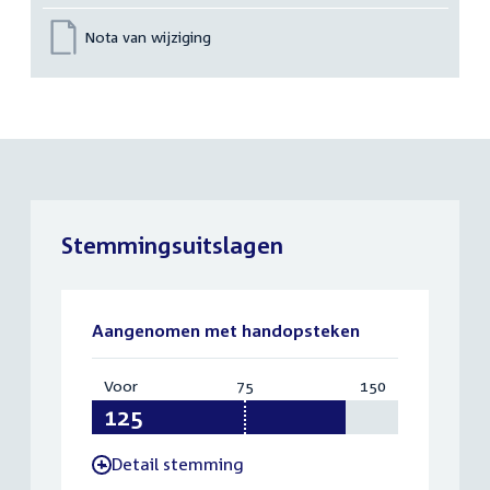
Nota van wijziging
Stemmingsuitslagen
Aangenomen met handopsteken
Voor
:
75
Vereist:
150
Totaal:
125
75
150
Detail stemming
-