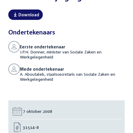
Download
Ondertekenaars
Eerste ondertekenaar
J.P.H. Donner, minister van Sociale Zaken en
Werkgelegenheid
Mede ondertekenaar
A. Aboutaleb, staatssecretaris van Sociale Zaken en
Werkgelegenheid
Datum:
7 oktober 2008
Nummer:
31514-8