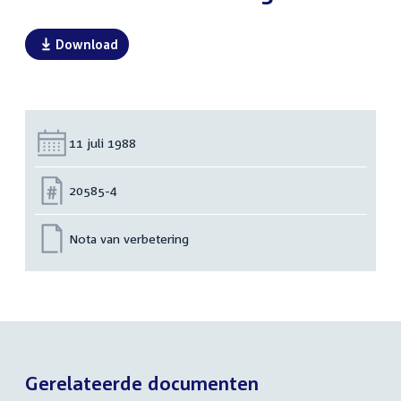
Download
Datum:
11 juli 1988
Nummer:
20585-4
Nota van verbetering
Gerelateerde documenten