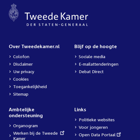
Over Tweedekamer.nl
Blijf op de hoogte
Colofon
Sociale media
Disclaimer
E-mailattenderingen
Uw privacy
Debat Direct
Cookies
Toegankelijkheid
Sitemap
Ambtelijke
Links
ondersteuning
Politieke websites
Organogram
Voor jongeren
External
Werken bij de Tweede
External
Open Data Portaal
link:
Kamer
link: