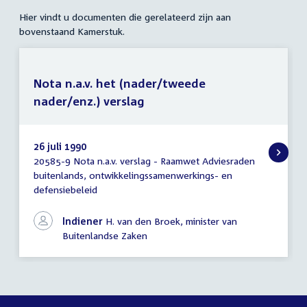
Hier vindt u documenten die gerelateerd zijn aan
bovenstaand Kamerstuk.
Nota n.a.v. het (nader/tweede
nader/enz.) verslag
26 juli 1990
20585-9 Nota n.a.v. verslag - Raamwet Adviesraden
Nota
buitenlands, ontwikkelingssamenwerkings- en
n.a.v.
defensiebeleid
het
(nader/tweede
nader/enz.)
Indiener
H. van den Broek, minister van
verslag
Buitenlandse Zaken