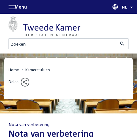
Menu
Taal sel
NL
Zoeken
Home
Kamerstukken
Delen
Nota van verbetering
:
Nota van verbetering