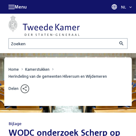
Menu
Taal sel
NL
Zoeken
Home
Kamerstukken
Herindeling van de gemeenten Hilversum en Wijdemeren
Delen
Bijlage
:
WODC onderzoek Scherp op