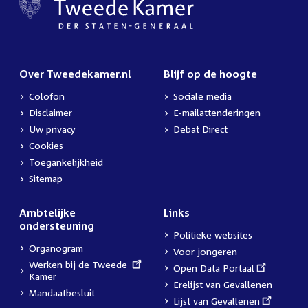
Over Tweedekamer.nl
Blijf op de hoogte
Colofon
Sociale media
Disclaimer
E-mailattenderingen
Uw privacy
Debat Direct
Cookies
Toegankelijkheid
Sitemap
Ambtelijke
Links
ondersteuning
Politieke websites
Organogram
Voor jongeren
External
Werken bij de Tweede
External
Open Data Portaal
link:
Kamer
link:
Erelijst van Gevallenen
Mandaatbesluit
External
Lijst van Gevallenen