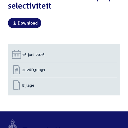
selectiviteit
Download
Datum:
16 juni 2026
Nummer:
2026D30091
Bijlage