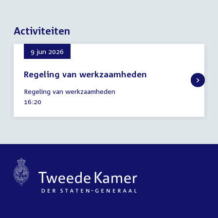
Activiteiten
9 jun 2026
Regeling van werkzaamheden
9
Regeling van werkzaamheden
juni
Tijd
16:20
2026
activiteit: