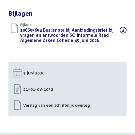
Bijlagen
Bijlage
Download
106695654 Beslisnota bij Aanbiedingsbrief bij
bestand:
vragen en antwoorden SO informele Raad
Algemene Zaken Cohesie 45 juni 2026
(PDF)
Datum:
3 juni 2026
Nummer:
21501-08-1032
Verslag van een schriftelijk overleg