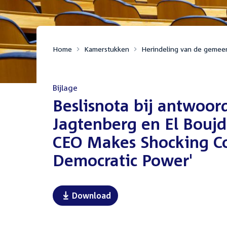
Home
Kamerstukken
Herindeling van de gemee
Bijlage
:
Beslisnota bij antwoor
Jagtenberg en El Boujda
CEO Makes Shocking Co
Democratic Power'
Download