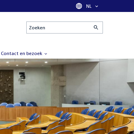
Taal selectie
NL
Zoeken
Contact en bezoek