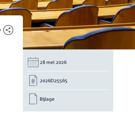
n
Datum:
28 mei 2026
Nummer:
2026D25565
Bijlage