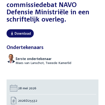
commissiedebat NAVO
Defensie Ministriële in een
schriftelijk overleg.
Download
Ondertekenaars
Eerste ondertekenaar
Maes van Lanschot, Tweede Kamerlid
Datum:
28 mei 2026
Nummer:
2026D25532