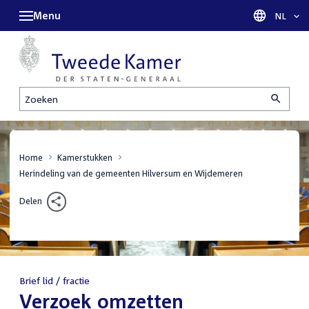
Menu
Taal sel
NL
Zoeken
Home
Kamerstukken
Herindeling van de gemeenten Hilversum en Wijdemeren
Delen
Brief lid / fractie
:
Verzoek omzetten