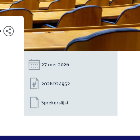
n
Datum:
27 mei 2026
Nummer:
2026D24952
Sprekerslijst