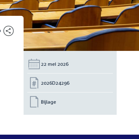
n
Datum:
22 mei 2026
Nummer:
2026D24296
Bijlage