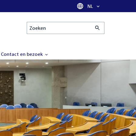
Taal selectie
NL
Zoeken
Contact en bezoek