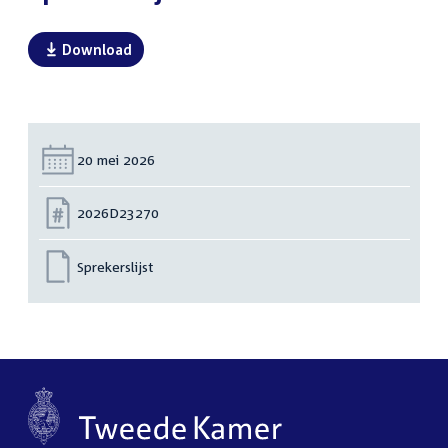
Download
Datum:
20 mei 2026
Nummer:
2026D23270
Sprekerslijst