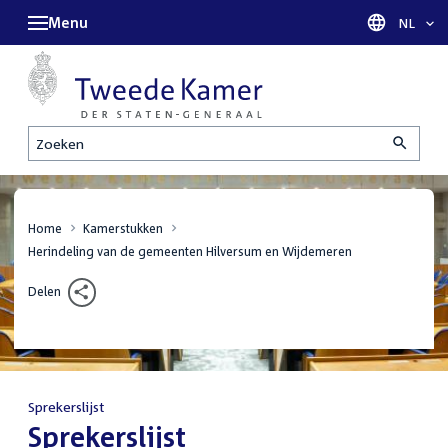
Menu
Taal sel
NL
Zoeken
Home
Kamerstukken
Herindeling van de gemeenten Hilversum en Wijdemeren
Delen
Sprekerslijst
:
Sprekerslijst