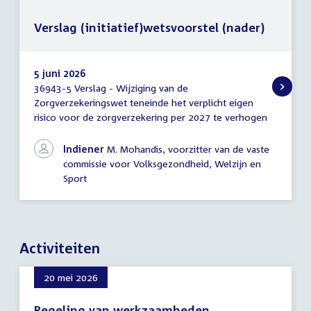
Verslag (initiatief)wetsvoorstel (nader)
5 juni 2026
36943-5 Verslag - Wijziging van de
Verslag
Zorgverzekeringswet teneinde het verplicht eigen
(initiatief)wetsvoorstel
risico voor de zorgverzekering per 2027 te verhogen
(nader)
Indiener
M. Mohandis, voorzitter van de vaste
commissie voor Volksgezondheid, Welzijn en
Sport
Activiteiten
20 mei 2026
Regeling van werkzaamheden