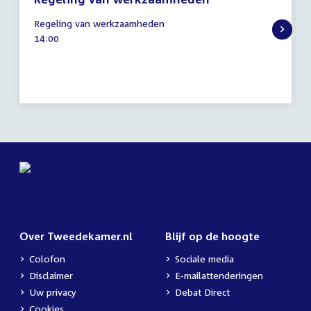
20
Regeling van werkzaamheden
mei
Tijd
14:00
2026
activiteit:
Over Tweedekamer.nl
Blijf op de hoogte
Colofon
Sociale media
Disclaimer
E-mailattenderingen
Uw privacy
Debat Direct
Cookies