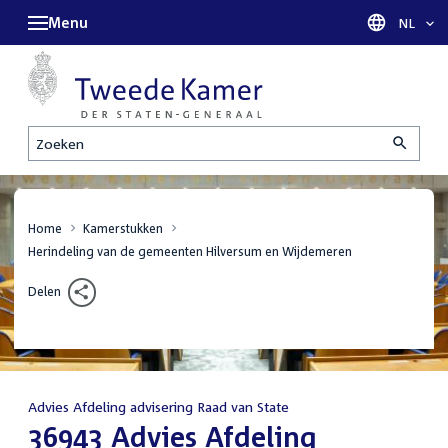
Menu
Taal sel
NL
Zoeken
Home
Kamerstukken
Herindeling van de gemeenten Hilversum en Wijdemeren
Delen
Advies Afdeling advisering Raad van State
:
36943 Advies Afdeling