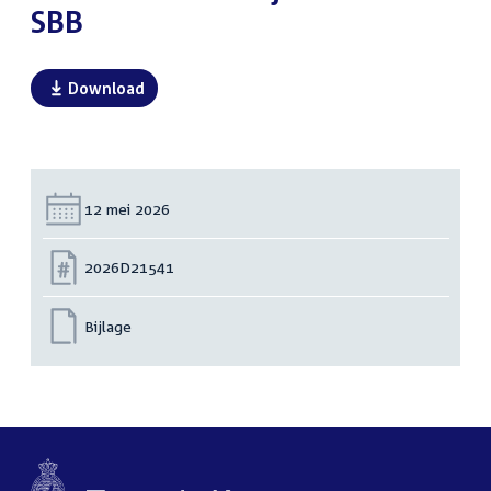
SBB
Download
Datum:
12 mei 2026
Nummer:
2026D21541
Bijlage