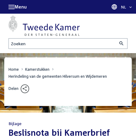
Menu
Taal sel
NL
Zoeken
Home
Kamerstukken
Herindeling van de gemeenten Hilversum en Wijdemeren
Delen
Bijlage
:
Beslisnota bij Kamerbrief