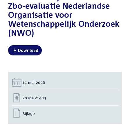
Zbo-evaluatie Nederlandse
Organisatie voor
Wetenschappelijk Onderzoek
(NWO)
Download
Datum:
11 mei 2026
Nummer:
2026D21404
Bijlage