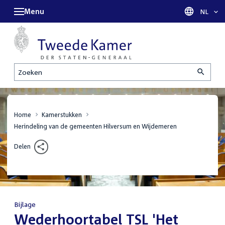
Menu
Taal sel
NL
Zoeken
Home
Kamerstukken
Herindeling van de gemeenten Hilversum en Wijdemeren
Delen
Bijlage
:
Wederhoortabel TSL 'Het