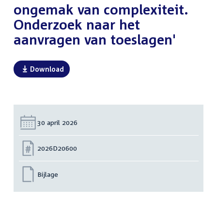
ongemak van complexiteit.
Onderzoek naar het
aanvragen van toeslagen'
Download
Datum:
30 april 2026
Nummer:
2026D20600
Bijlage