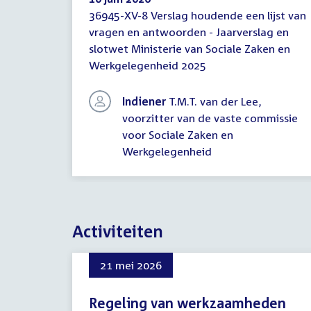
36945-XV-8 Verslag houdende een lijst van
Verslag
vragen en antwoorden - Jaarverslag en
houdende
slotwet Ministerie van Sociale Zaken en
een
lijst
Werkgelegenheid 2025
van
vragen
Indiener
T.M.T. van der Lee,
en
voorzitter van de vaste commissie
antwoorden
voor Sociale Zaken en
Werkgelegenheid
Activiteiten
21 mei 2026
Regeling van werkzaamheden