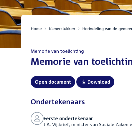
Home
Kamerstukken
Herindeling van de gemee
Memorie van toelichting
:
Memorie van toelichti
Open document
Download
Ondertekenaars
Eerste ondertekenaar
J.A. Vijlbrief, minister van Sociale Zake