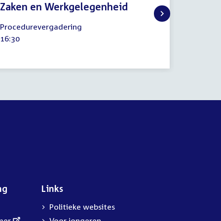
Zaken en Werkgelegenheid
Zaken
2
16
Procedurevergadering
Procedu
juni
juni
Tijd
16:30
Tijd
16:30
2026
2026
activiteit:
activitei
ng
Links
Politieke websites
mer
Voor jongeren