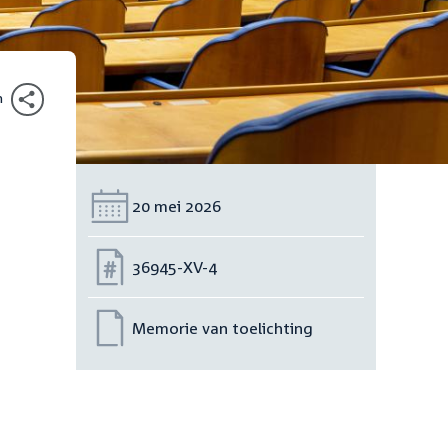
n
Datum:
20 mei 2026
Nummer:
36945-XV-4
Memorie van toelichting