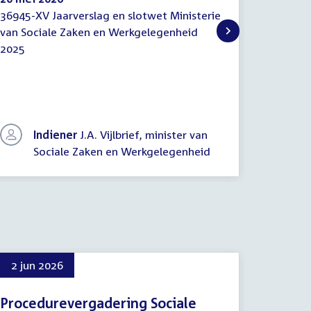
36945-XV Jaarverslag en slotwet Ministerie
36945-XV
Begrotingswetsvoorstellen
Voorste
van Sociale Zaken en Werkgelegenheid
en slotw
van
2025
Werkgel
wet
Indiener
J.A. Vijlbrief, minister van
In
Sociale Zaken en Werkgelegenheid
So
2 jun 2026
16 jun
Procedurevergadering Sociale
Proced