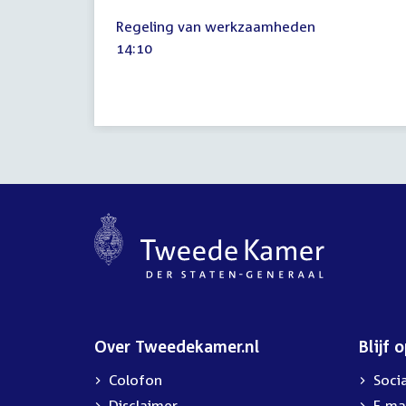
21
Regeling van werkzaamheden
mei
Tijd
14:10
2026
activiteit:
Over Tweedekamer.nl
Blijf 
Colofon
Soci
Disclaimer
E-ma