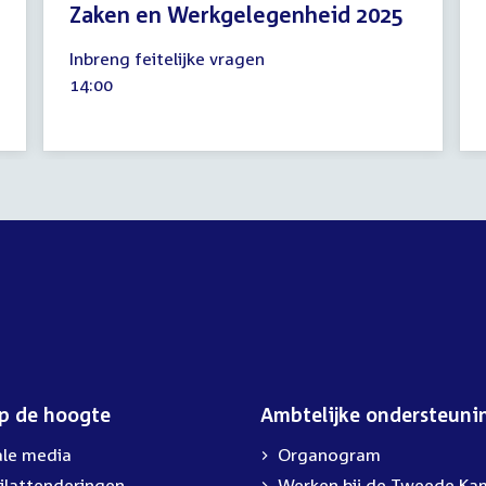
Zaken en Werkgelegenheid 2025
27
Inbreng feitelijke vragen
mei
Tijd
14:00
2026
activiteit:
op de hoogte
Ambtelijke ondersteuni
ale media
Organogram
ilattenderingen
External
Werken bij de Tweede Ka