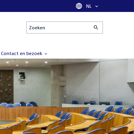
Taal selectie
NL
Zoeken
Contact en bezoek