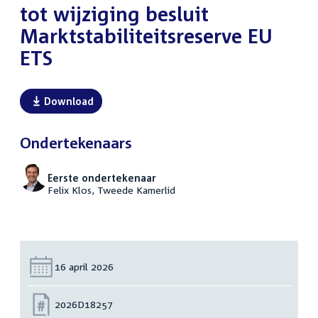
tot wijziging besluit
Marktstabiliteitsreserve EU
ETS
Download
Ondertekenaars
Eerste ondertekenaar
Felix Klos, Tweede Kamerlid
Datum:
16 april 2026
Nummer:
2026D18257