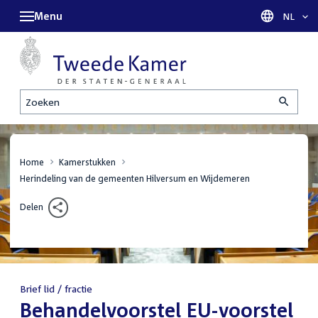
Menu
Taal sel
NL
Zoeken
Home
Kamerstukken
Herindeling van de gemeenten Hilversum en Wijdemeren
Delen
Brief lid / fractie
:
Behandelvoorstel EU-voorstel