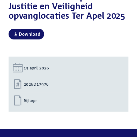
Justitie en Veiligheid
opvanglocaties Ter Apel 2025
Download
Datum:
15 april 2026
Nummer:
2026D17976
Bijlage