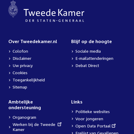
Over Tweedekamer.nl
Blijf op de hoogte
Colofon
Sociale media
Disclaimer
E-mailattenderingen
Uw privacy
Debat Direct
Cookies
Toegankelijkheid
Sitemap
Ambtelijke
Links
ondersteuning
Politieke websites
Organogram
Voor jongeren
External
Werken bij de Tweede
External
Open Data Portaal
link:
Kamer
link:
Erelijst van Gevallenen