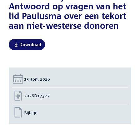
Antwoord op vragen van het
lid Paulusma over een tekort
aan niet-westerse donoren
Download
Datum:
13 april 2026
Nummer:
2026D17327
Bijlage