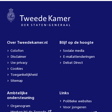
Over Tweedekamer.nl
Blijf op de hoogte
Colofon
Sociale media
Disclaimer
E-mailattenderingen
Uw privacy
Debat Direct
Cookies
Toegankelijkheid
Sitemap
Ambtelijke
Links
ondersteuning
Politieke websites
Organogram
Voor jongeren
External
Werken bij de Tweede