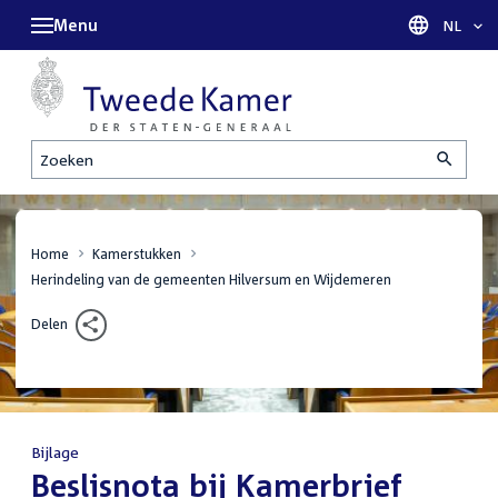
Menu
Taal sel
NL
Zoeken
Home
Kamerstukken
Herindeling van de gemeenten Hilversum en Wijdemeren
Delen
Bijlage
:
Beslisnota bij Kamerbrief