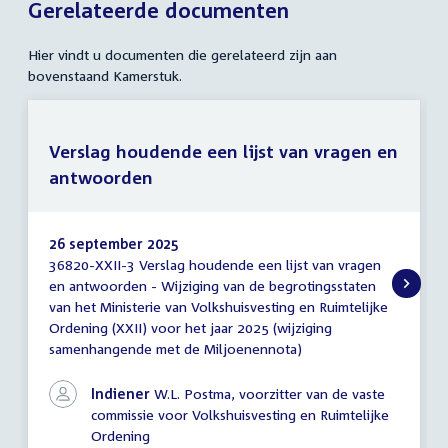
Gerelateerde documenten
Hier vindt u documenten die gerelateerd zijn aan
bovenstaand Kamerstuk.
Verslag houdende een lijst van vragen en
antwoorden
26 september 2025
36820-XXII-3 Verslag houdende een lijst van vragen
Verslag
en antwoorden - Wijziging van de begrotingsstaten
houdende
van het Ministerie van Volkshuisvesting en Ruimtelijke
een
lijst
Ordening (XXII) voor het jaar 2025 (wijziging
van
samenhangende met de Miljoenennota)
vragen
en
Indiener
W.L. Postma, voorzitter van de vaste
antwoorden
commissie voor Volkshuisvesting en Ruimtelijke
Ordening