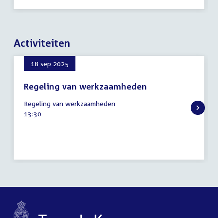
Activiteiten
18 sep 2025
Regeling van werkzaamheden
18
Regeling van werkzaamheden
september
Tijd
13:30
2025
activiteit: