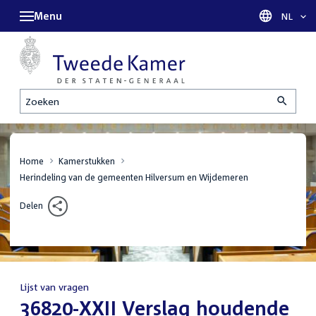
Menu
Taal sel
NL
Zoeken
Home
Kamerstukken
Herindeling van de gemeenten Hilversum en Wijdemeren
Delen
Lijst van vragen
:
36820-XXII Verslag houdende