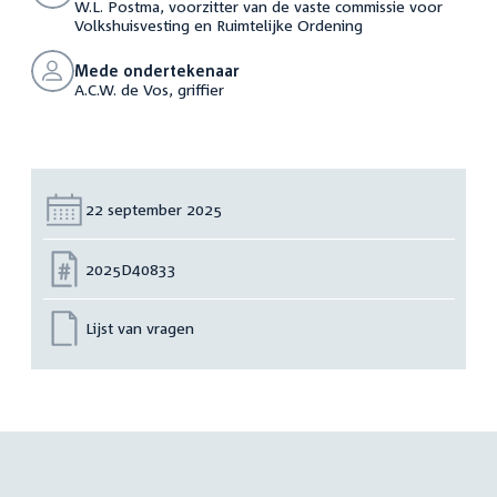
W.L. Postma, voorzitter van de vaste commissie voor
Volkshuisvesting en Ruimtelijke Ordening
Mede ondertekenaar
A.C.W. de Vos, griffier
Datum:
22 september 2025
Nummer:
2025D40833
Lijst van vragen