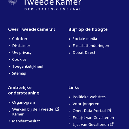
Over Tweedekamer.nl
Blijf op de hoogte
Colofon
Sociale media
Disclaimer
E-mailattenderingen
Uw privacy
Debat Direct
Cookies
Toegankelijkheid
Sitemap
Ambtelijke
Links
ondersteuning
Politieke websites
Organogram
Voor jongeren
External
Werken bij de Tweede
External
Open Data Portaal
link:
Kamer
link:
Erelijst van Gevallenen
Mandaatbesluit
External
Lijst van Gevallenen