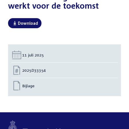
werkt voor de toekomst
Download
Datum:
11 juli 2025
Nummer:
2025D33354
Bijlage