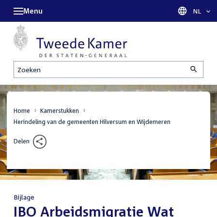
Menu
Taal sel
NL
Zoeken
Home
Kamerstukken
Herindeling van de gemeenten Hilversum en Wijdemeren
Delen
Bijlage
:
IBO Arbeidsmigratie Wat