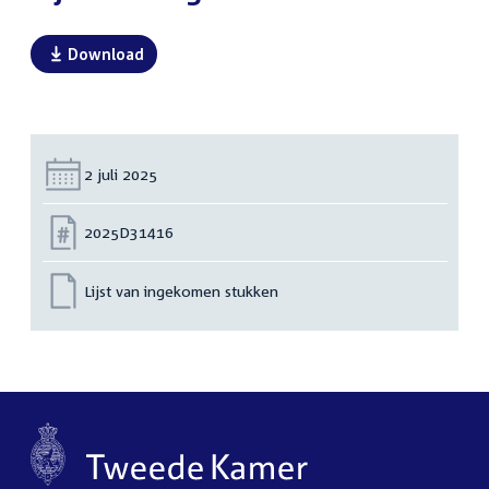
Download
Datum:
2 juli 2025
Nummer:
2025D31416
Lijst van ingekomen stukken