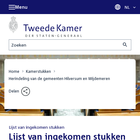
Menu
Taal sel
NL
Zoeken
Home
Kamerstukken
Herindeling van de gemeenten Hilversum en Wijdemeren
Delen
Lijst van ingekomen stukken
:
Lijst van ingekomen stukken