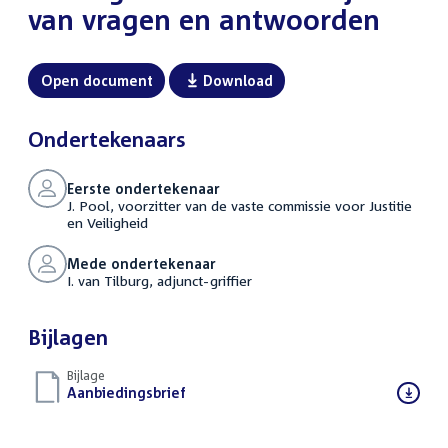
van vragen en antwoorden
Open document
Download
Ondertekenaars
Eerste ondertekenaar
J. Pool, voorzitter van de vaste commissie voor Justitie
en Veiligheid
Mede ondertekenaar
I. van Tilburg, adjunct-griffier
Bijlagen
Bijlage
Download
Aanbiedingsbrief
(DOCX)
bestand: