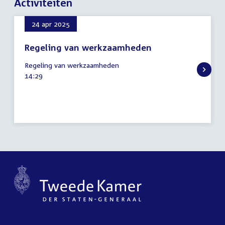
Activiteiten
24 apr 2025
Regeling van werkzaamheden
24
Regeling van werkzaamheden
april
Tijd
14:29
2025
activiteit: