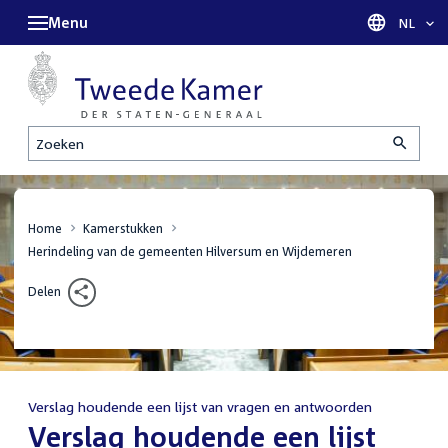
Menu
Taal sel
NL
Zoeken
Home
Kamerstukken
Herindeling van de gemeenten Hilversum en Wijdemeren
Delen
Verslag houdende een lijst van vragen en antwoorden
:
Verslag houdende een lijst