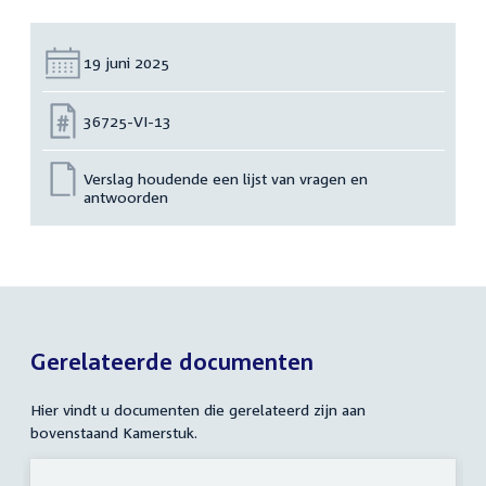
Datum:
19 juni 2025
Nummer:
36725-VI-13
Verslag houdende een lijst van vragen en
antwoorden
Gerelateerde documenten
Hier vindt u documenten die gerelateerd zijn aan
bovenstaand Kamerstuk.