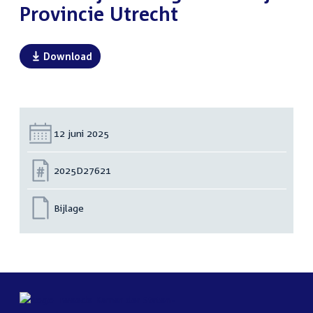
Provincie Utrecht
Download
Datum:
12 juni 2025
Nummer:
2025D27621
Bijlage