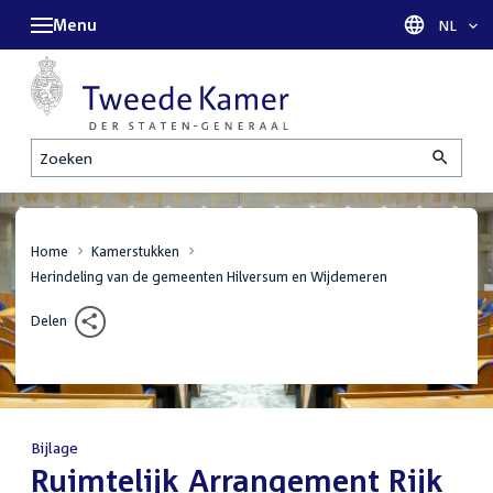
Menu
Taal sel
NL
Zoeken
Home
Kamerstukken
Herindeling van de gemeenten Hilversum en Wijdemeren
Delen
Bijlage
:
Ruimtelijk Arrangement Rijk