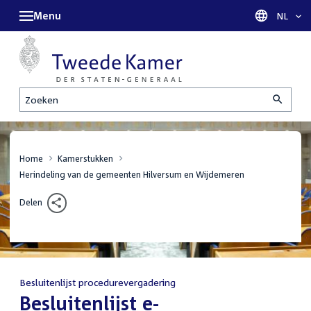
Menu
Taal sel
NL
Zoeken
Home
Kamerstukken
Herindeling van de gemeenten Hilversum en Wijdemeren
Delen
Besluitenlijst procedurevergadering
:
Besluitenlijst e-