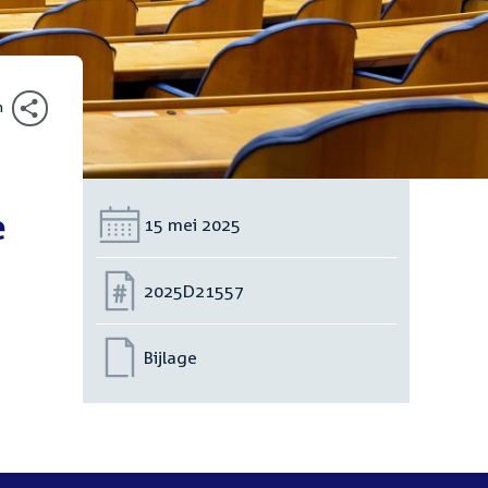
n
e
Datum:
15 mei 2025
Nummer:
2025D21557
Bijlage