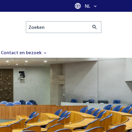
Taal selectie
NL
Zoeken
Contact en bezoek