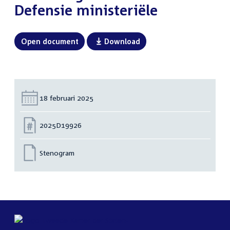
Defensie ministeriële
Open document
Download
Datum:
18 februari 2025
Nummer:
2025D19926
Stenogram