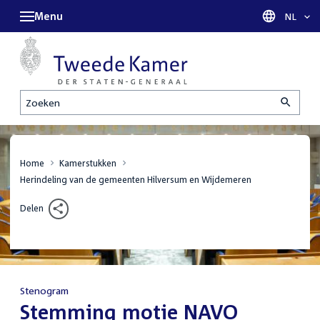
Menu
Taal sel
NL
Zoeken
Home
Kamerstukken
Herindeling van de gemeenten Hilversum en Wijdemeren
Delen
Stenogram
:
Stemming motie NAVO