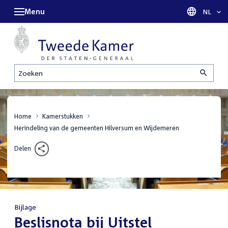
Menu
Taal sel
NL
Zoeken
Home
Kamerstukken
Herindeling van de gemeenten Hilversum en Wijdemeren
Delen
Bijlage
:
Beslisnota bij Uitstel