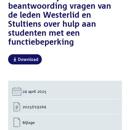
beantwoording vragen van
de leden Westerlid en
Stultiens over hulp aan
studenten met een
functiebeperking
Download
Datum:
24 april 2025
Nummer:
2025D19164
Bijlage