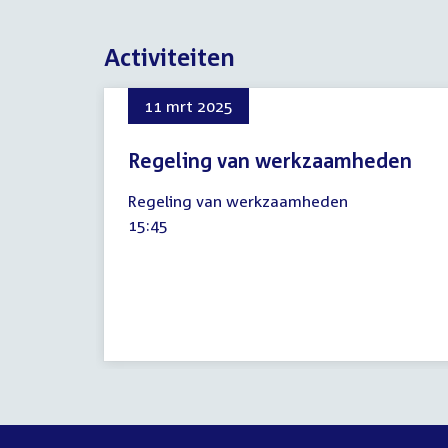
Activiteiten
11 mrt 2025
Regeling van werkzaamheden
11
Regeling van werkzaamheden
maart
Tijd
15:45
2025
activiteit: