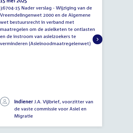
15 mei 2025
4 april 
36704-15 Nader verslag - Wijziging van de
36704-8 
Verslag
Verslag
Vreemdelingenwet 2000 en de Algemene
Vreemde
(initiatief)wetsvoorstel
(initia
wet bestuursrecht in verband met
wet best
(nader)
(nader)
maatregelen om de asielketen te ontlasten
maatrege
en de instroom van asielzoekers te
en de in
verminderen (Asielnoodmaatregelenwet)
vermind
Indiener
J.A. Vijlbrief, voorzitter van
In
de vaste commissie voor Asiel en
de
Migratie
Mi