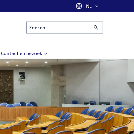
Taal selectie
NL
Zoeken
Contact en bezoek