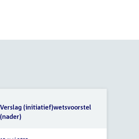
Verslag (initiatief)wetsvoorstel
Versla
(nader)
(nader