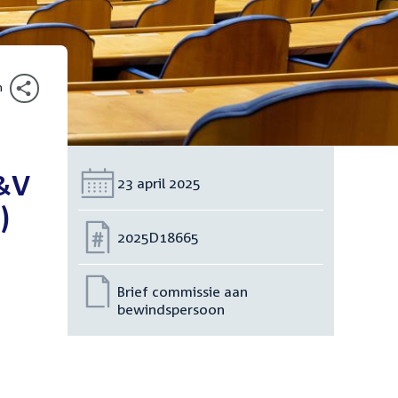
n
J&V
Datum:
23 april 2025
)
Nummer:
2025D18665
Brief commissie aan
bewindspersoon