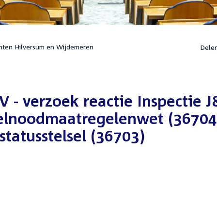
nten Hilversum en Wijdemeren
Dele
V - verzoek reactie Inspectie 
ielnoodmaatregelenwet (36704
tatusstelsel (36703)