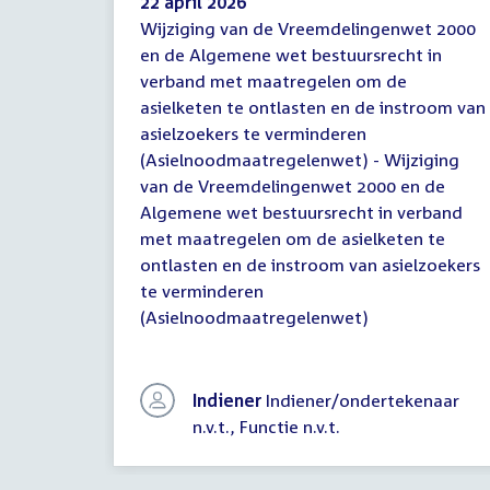
22 april 2026
Wijziging van de Vreemdelingenwet 2000
Brief
en de Algemene wet bestuursrecht in
Eerste
verband met maatregelen om de
Kamer
asielketen te ontlasten en de instroom van
asielzoekers te verminderen
(Asielnoodmaatregelenwet) - Wijziging
van de Vreemdelingenwet 2000 en de
Algemene wet bestuursrecht in verband
met maatregelen om de asielketen te
ontlasten en de instroom van asielzoekers
te verminderen
(Asielnoodmaatregelenwet)
Indiener
Indiener/ondertekenaar
n.v.t., Functie n.v.t.