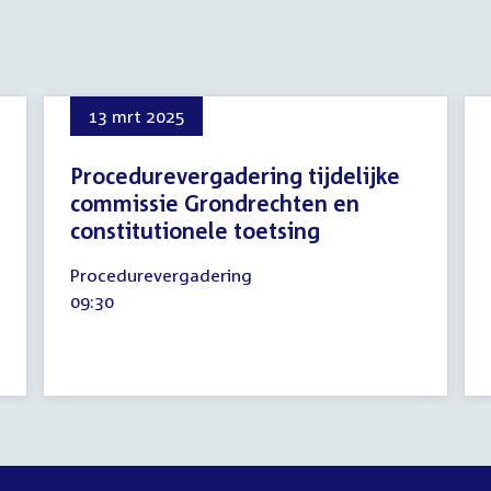
13 mrt 2025
Procedurevergadering tijdelijke
commissie Grondrechten en
constitutionele toetsing
13
Procedurevergadering
maart
Tijd
09:30
2025
activiteit: