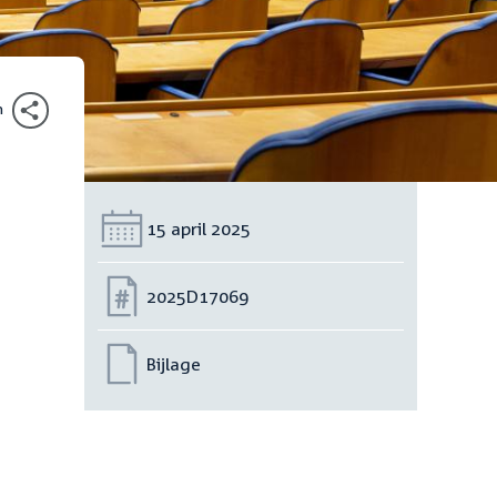
n
Datum:
15 april 2025
Nummer:
2025D17069
Bijlage