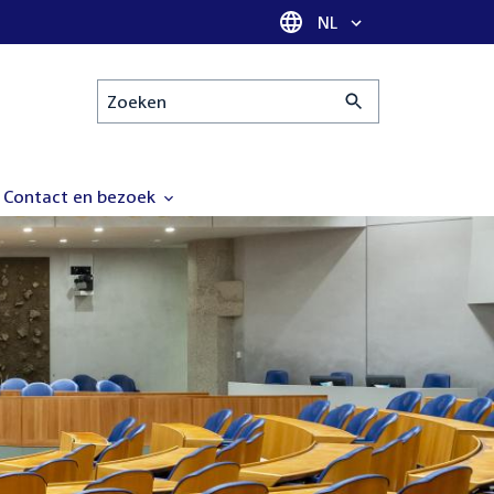
Taal selectie
NL
Zoeken
Contact en bezoek